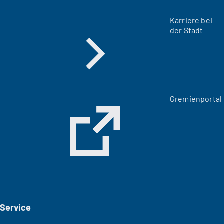
Karriere bei
der Stadt
(
Gremienportal
Ö
f
f
n
e
t
i
n
e
i
Service
n
e