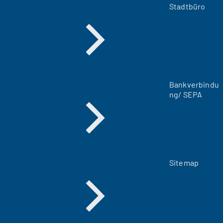
m
Stadtbüro
n
e
u
e
n
T
a
Bankverbindu
b
ng/ SEPA
)
Sitemap