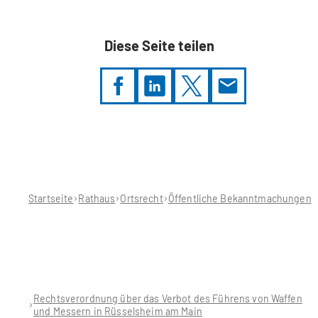
Diese Seite teilen
Sie
befinden
sich
hier:
Startseite
Rathaus
Ortsrecht
Öffentliche Bekanntmachungen
Rechtsverordnung über das Verbot des Führens von Waffen
und Messern in Rüsselsheim am Main