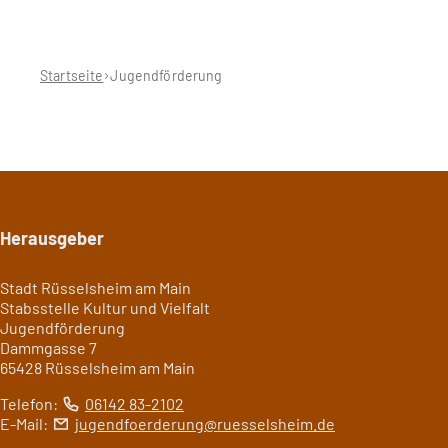
Sie
befinden
sich
hier:
Startseite
Jugendförderung
Seitenfuß
Herausgeber
Stadt Rüsselsheim am Main
Stabsstelle Kultur und Vielfalt
Jugendförderung
Dammgasse 7
65428 Rüsselsheim am Main
Telefon:
06142 83-2102
E-Mail:
jugendfoerderung
ruesselsheim
de