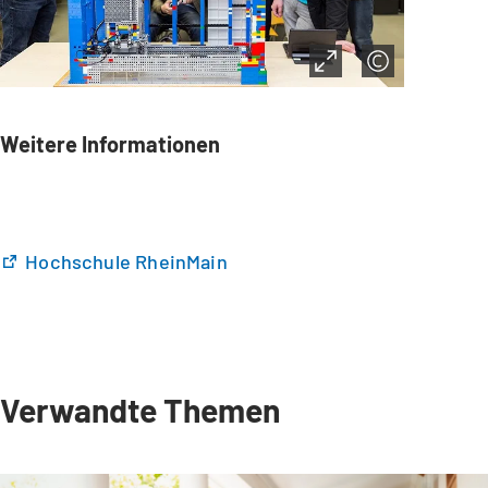
Weitere Informationen
(
Hochschule RheinMain
Ö
f
f
n
e
Verwandte Themen
t
i
n
e