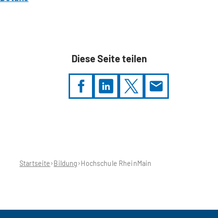
Diese Seite teilen
Sie
befinden
sich
hier:
Startseite
Bildung
Hochschule RheinMain