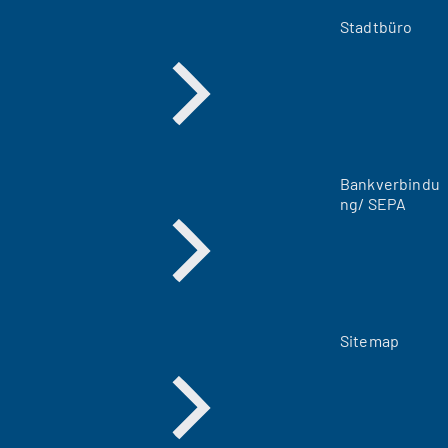
e
m
Stadtbüro
n
e
u
e
n
T
a
Bankverbindu
b
ng/ SEPA
)
Sitemap