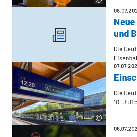
08.07.20
Neue 
und 
Die Deu
Eisenba
07.07.20
Einsc
Die Deut
10. Juli
06.07.20