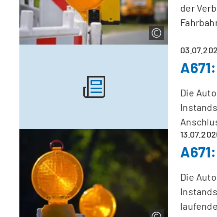
der Verb
Fahrbah
03.07.20
A671:
Die Aut
Instands
Anschlus
13.07.202
A671:
Die Aut
Instands
laufende