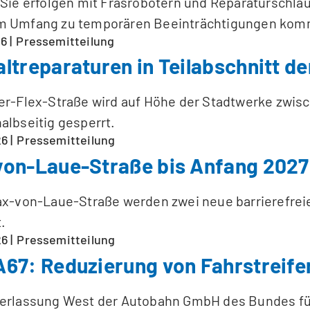
 Sie erfolgen mit Fräsrobotern und Reparaturschläu
m Umfang zu temporären Beeinträchtigungen kom
26
Pressemitteilung
ltreparaturen in Teilabschnitt de
er-Flex-Straße wird auf Höhe der Stadtwerke zwisc
albseitig gesperrt.
26
Pressemitteilung
on-Laue-Straße bis Anfang 2027
ax-von-Laue-Straße werden zwei neue barrierefrei
.
26
Pressemitteilung
67: Reduzierung von Fahrstreife
derlassung West der Autobahn GmbH des Bundes füh