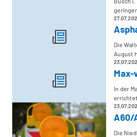
Busch I.
geringe
27.07.20
Aspha
Die Walt
August h
23.07.20
Max-v
In der M
errichtet
23.07.20
A60/A
Die Nie