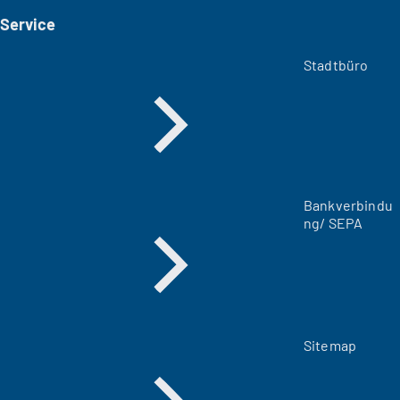
i
Service
n
e
m
Stadtbüro
n
e
u
e
n
T
a
Bankverbindu
b
ng/ SEPA
)
Sitemap