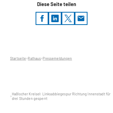
Diese Seite teilen
Sie
befinden
sich
hier:
Startseite
Rathaus
Pressemeldungen
Haßlocher Kreisel: Linksabbiegespur Richtung Innenstadt für
drei Stunden gesperrt