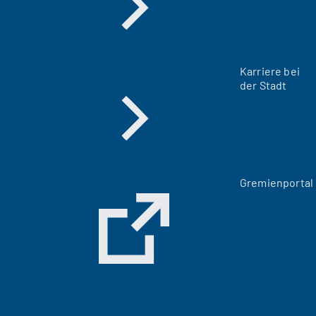
Karriere bei
der Stadt
(
Gremienportal
Ö
f
f
n
e
t
i
n
e