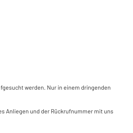
Leaflet
|
©
Bundesamt für Kartographie und Geodäsie
2026,
Datenquellen
ufgesucht werden. Nur in einem dringenden
es Anliegen und der Rückrufnummer mit uns