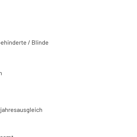
ehinderte / Blinde
n
jahresausgleich
gsamt