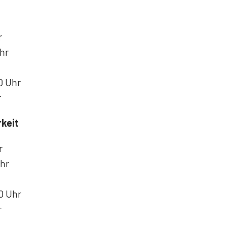
r
hr
0 Uhr
r
keit
r
hr
0 Uhr
r