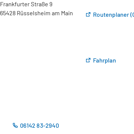
Frankfurter Straße 9
65428 Rüsselsheim am Main
(
Routenplaner (
Ö
f
f
n
e
t
(
Fahrplan
i
Ö
n
f
e
f
i
n
n
e
e
t
m
i
n
n
06142 83-2940
e
e
u