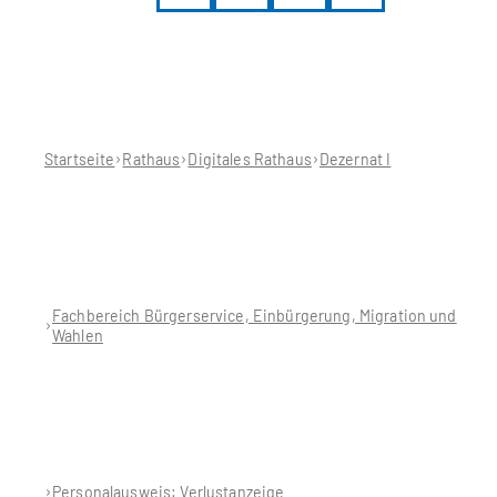
Sie
befinden
sich
hier:
Startseite
Rathaus
Digitales Rathaus
Dezernat I
Fachbereich Bürgerservice, Einbürgerung, Migration und
Wahlen
Personalausweis: Verlustanzeige