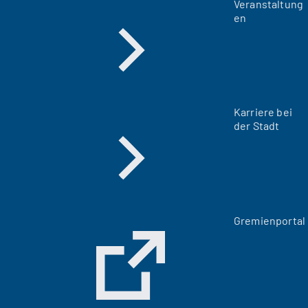
Veranstaltung
en
Karriere bei
der Stadt
(
Gremienportal
Ö
f
f
n
e
t