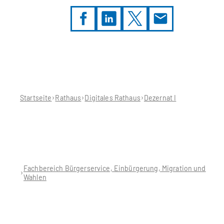
Sie
befinden
sich
hier:
Startseite
Rathaus
Digitales Rathaus
Dezernat I
Fachbereich Bürgerservice, Einbürgerung, Migration und
Wahlen