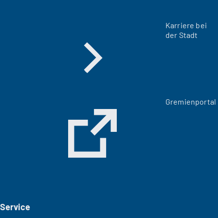
Karriere bei
der Stadt
(
Gremienportal
Ö
f
f
n
e
t
i
n
e
i
Service
n