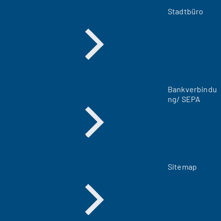
e
m
Stadtbüro
n
e
u
e
n
T
a
Bankverbindu
b
ng/ SEPA
)
Sitemap