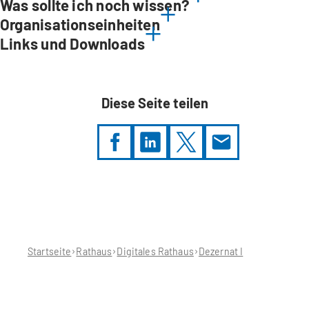
Was sollte ich noch wissen?
Organisationseinheiten
Links und Downloads
Diese Seite teilen
Sie
befinden
sich
hier:
Startseite
Rathaus
Digitales Rathaus
Dezernat I