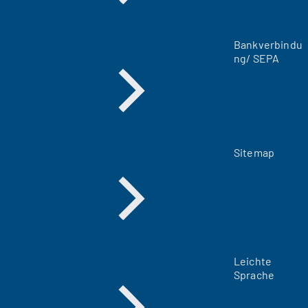
n
T
a
Bankverbindu
b
ng/ SEPA
)
Sitemap
Leichte
Sprache