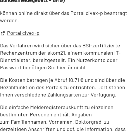
Bundesmeldegesetz – BMG)
können online direkt über das Portal civex-p beantragt
werden.
(Öffnet
Portal civex-p
in
Das Verfahren wird sicher über das BSI-zertifizierte
einem
Rechenzentrum der ekom21, einem kommunalen IT-
neuen
Dienstleister, bereitgestellt. Ein Nutzerkonto oder
Tab)
Passwort benötigen Sie hierfür nicht.
Die Kosten betragen je Abruf 10,71
€
und sind über die
Bezahlfunktion des Portals zu entrichten. Dort stehen
Ihnen verschiedene Zahlungsarten zur Verfügung.
Die einfache Melderegisterauskunft zu einzelnen
bestimmten Personen enthält Angaben
zum Familiennamen, Vornamen, Doktorgrad, zu
derzeitigen Anschriften und
ggf.
die Information, dass