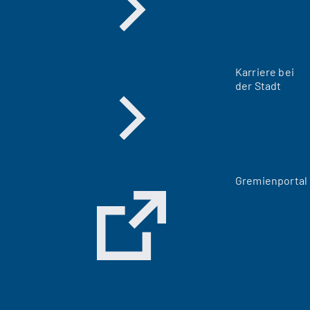
Karriere bei
der Stadt
(
Gremienportal
Ö
f
f
n
e
t
i
n
e