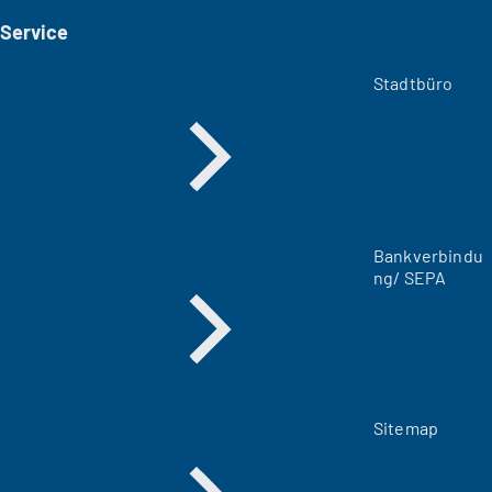
i
Service
n
e
m
Stadtbüro
n
e
u
e
n
T
a
Bankverbindu
b
ng/ SEPA
)
Sitemap