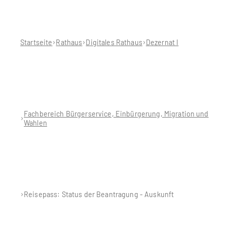
Sie
befinden
sich
hier:
Startseite
Rathaus
Digitales Rathaus
Dezernat I
Fachbereich Bürgerservice, Einbürgerung, Migration und
Wahlen
Reisepass: Status der Beantragung - Auskunft