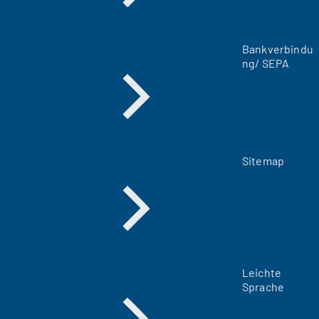
n
T
a
Bankverbindu
b
ng/ SEPA
)
Sitemap
Leichte
Sprache