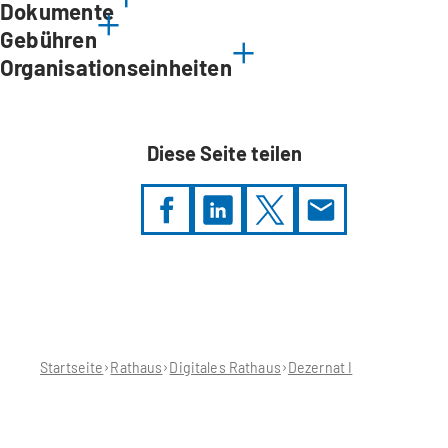
Dokumente
Gebühren
Organisationseinheiten
Diese Seite teilen
Sie
befinden
sich
hier:
Startseite
Rathaus
Digitales Rathaus
Dezernat I