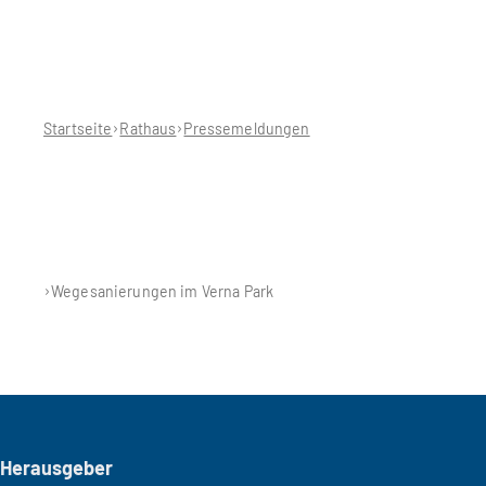
Sie
befinden
sich
hier:
Startseite
Rathaus
Pressemeldungen
Wegesanierungen im Verna Park
Seitenfuß
Herausgeber