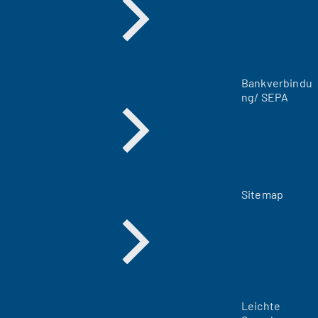
u
e
n
T
a
Bankverbindu
b
ng/ SEPA
)
Sitemap
Leichte