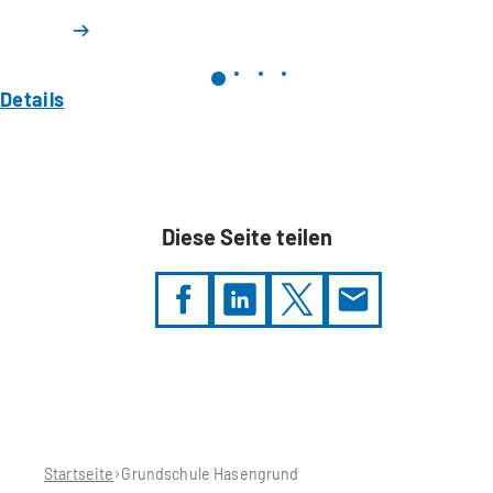
Details
Diese Seite teilen
Sie
befinden
sich
hier:
Startseite
Grundschule Hasengrund