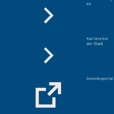
en
Karriere bei
der Stadt
(
Gremienportal
Ö
f
f
n
e
t
i