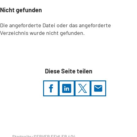
Nicht gefunden
Die angeforderte Datei oder das angeforderte
Verzeichnis wurde nicht gefunden.
Diese Seite teilen
Sie
befinden
sich
hier:
Startseite
SERVER FEHLER 404