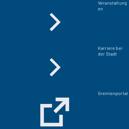
Veranstaltung
en
Karriere bei
der Stadt
(
Gremienportal
Ö
f
f
n
e
t