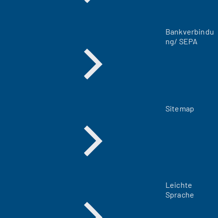
n
T
a
Bankverbindu
b
ng/ SEPA
)
Sitemap
Leichte
Sprache