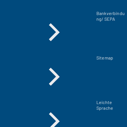
T
a
Bankverbindu
b
ng/ SEPA
)
Sitemap
Leichte
Sprache