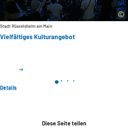
u
e
n
T
Stadt Rüsselsheim am Main
a
b
Vielfältiges Kulturangebot
)
Details
Diese Seite teilen