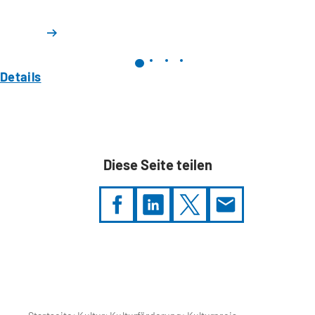
Details
Diese Seite teilen
Sie
befinden
sich
hier: