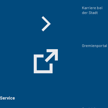
Karriere bei
der Stadt
(
Gremienportal
Ö
f
f
n
e
t
i
n
e
i
Service
n
e