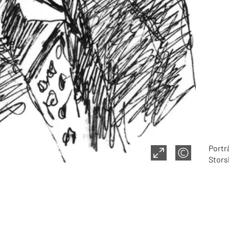
Portr
Stors