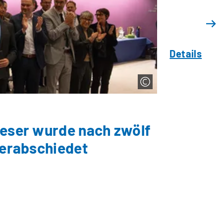
Details
ieser wurde nach zwölf
verabschiedet