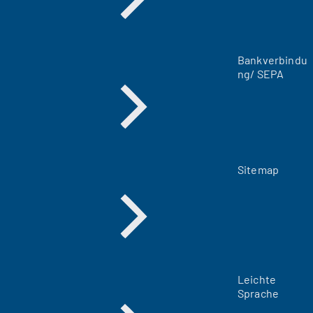
e
n
T
a
Bankverbindu
b
ng/ SEPA
)
Sitemap
Leichte
Sprache