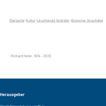
Sie
befinden
sich
hier:
Startseite
Kultur
Leuchtende Vorbilder
Bisherige Vorschläge
Richard Heller, 1934 – 2020
Seitenfuß
Herausgeber