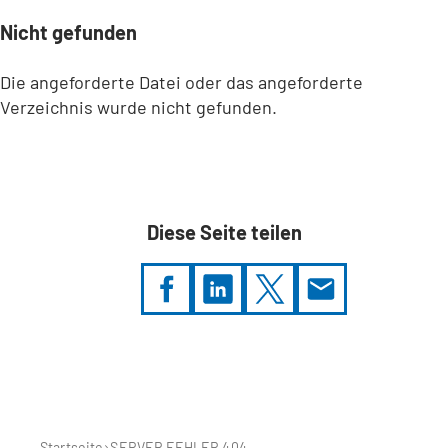
Nicht gefunden
Die angeforderte Datei oder das angeforderte
Verzeichnis wurde nicht gefunden.
Diese Seite teilen
Sie
befinden
sich
hier:
Startseite
SERVER FEHLER 404