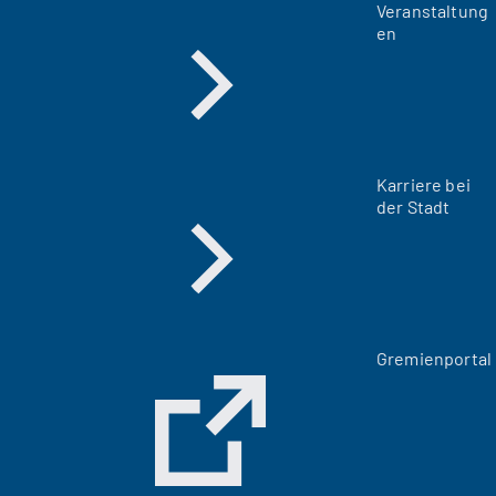
Veranstaltung
en
Karriere bei
der Stadt
(
Gremienportal
Ö
f
f
n
e
t