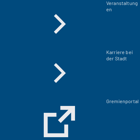
Veranstaltung
en
Karriere bei
der Stadt
(
Gremienportal
Ö
f
f
n
e
t