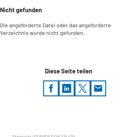
Nicht gefunden
Die angeforderte Datei oder das angeforderte
Verzeichnis wurde nicht gefunden.
Diese Seite teilen
Sie
befinden
sich
hier:
Startseite
SERVER FEHLER 404