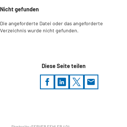
Nicht gefunden
Die angeforderte Datei oder das angeforderte
Verzeichnis wurde nicht gefunden.
Diese Seite teilen
Sie
befinden
sich
hier:
Startseite
SERVER FEHLER 404