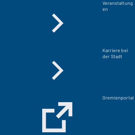
Veranstaltung
en
Karriere bei
der Stadt
(
Gremienportal
Ö
f
f
n
e
t