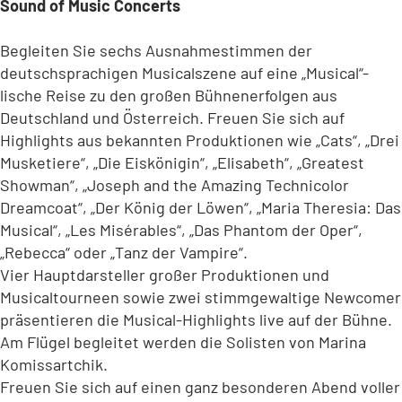
i
Sound of Music Concerts
e
n
u
e
Begleiten Sie sechs Ausnahmestimmen der
e
i
deutschsprachigen Musicalszene auf eine „Musical“-
n
n
lische Reise zu den großen Bühnenerfolgen aus
T
e
Deutschland und Österreich. Freuen Sie sich auf
a
m
b
Highlights aus bekannten Produktionen wie „Cats“, „Drei
n
)
e
Musketiere“, „Die Eiskönigin“, „Elisabeth“, „Greatest
u
Showman“, „Joseph and the Amazing Technicolor
e
Dreamcoat“, „Der König der Löwen“, „Maria Theresia: Das
n
Musical“, „Les Misérables“, „Das Phantom der Oper“,
T
„Rebecca“ oder „Tanz der Vampire“.
a
Vier Hauptdarsteller großer Produktionen und
b
Musicaltourneen sowie zwei stimmgewaltige Newcomer
)
präsentieren die Musical-Highlights live auf der Bühne.
Am Flügel begleitet werden die Solisten von Marina
Komissartchik.
Freuen Sie sich auf einen ganz besonderen Abend voller