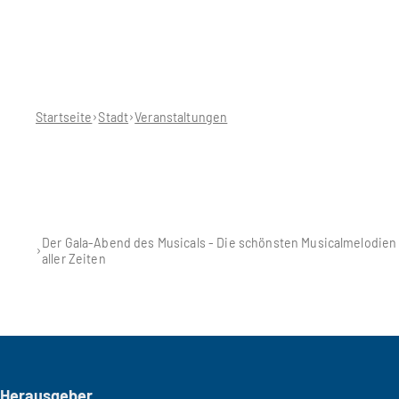
Sie
befinden
sich
hier:
Startseite
Stadt
Veranstaltungen
Der Gala-Abend des Musicals - Die schönsten Musicalmelodien
aller Zeiten
Seitenfuß
Herausgeber