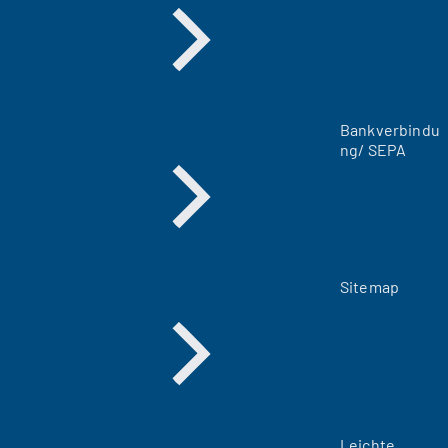
e
u
e
n
T
a
Bankverbindu
b
ng/ SEPA
)
Sitemap
Leichte