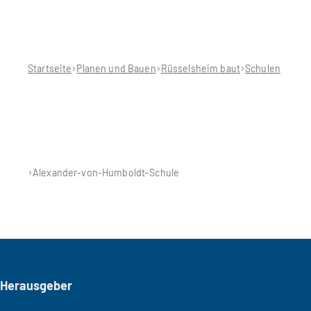
Sie
befinden
sich
hier:
Startseite
Planen und Bauen
Rüsselsheim baut
Schulen
Alexander-von-Humboldt-Schule
Seitenfuß
Herausgeber