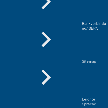
e
n
T
a
Bankverbindu
b
ng/ SEPA
)
Sitemap
Leichte
Sprache