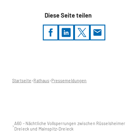
Diese Seite teilen
Sie
befinden
sich
hier:
Startseite
Rathaus
Pressemeldungen
A60 – Nächtliche Vollsperrungen zwischen Rüsselsheimer
Dreieck und Mainspitz-Dreieck