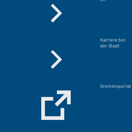
Karriere bei
der Stadt
(
Gremienportal
Ö
f
f
n
e
t
i