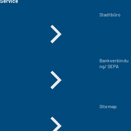
Service
n
e
m
Stadtbüro
n
e
u
e
n
T
a
Bankverbindu
b
ng/ SEPA
)
Sitemap