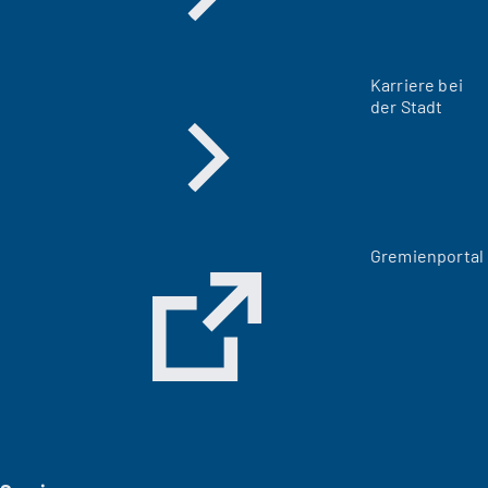
Karriere bei
der Stadt
(
Gremienportal
Ö
f
f
n
e
t
i
n
e
i