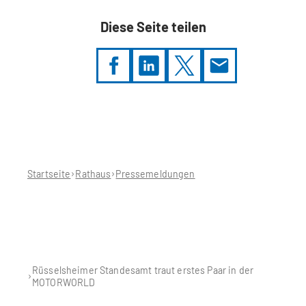
Diese Seite teilen
Sie
befinden
sich
hier:
Startseite
Rathaus
Pressemeldungen
Rüsselsheimer Standesamt traut erstes Paar in der
MOTORWORLD