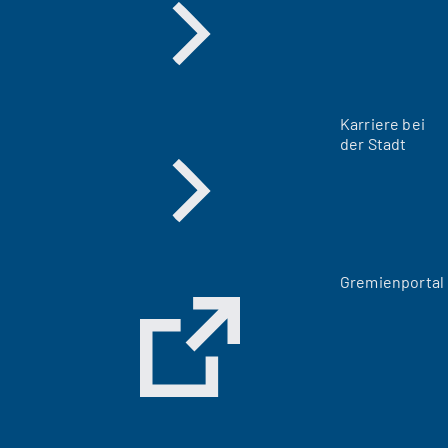
Karriere bei
der Stadt
(
Gremienportal
Ö
f
f
n
e
t
i
n