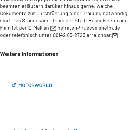
beamten erläutern darüber hinaus gerne, welche
Dokumente zur Durchführung einer Trauung notwendig
sind. Das Standesamt-Team der Stadt Rüsselsheim am
Main ist per E-Mail an
heiraten
ruesselsheim
de
oder telefonisch unter 06142 83-2723 erreichbar.
Weitere Informationen
(
MOTORWORLD
Ö
f
f
n
e
t
i