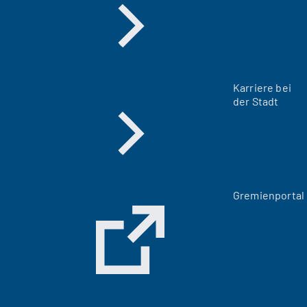
Karriere bei
der Stadt
(
Gremienportal
Ö
f
f
n
e
t
i
n