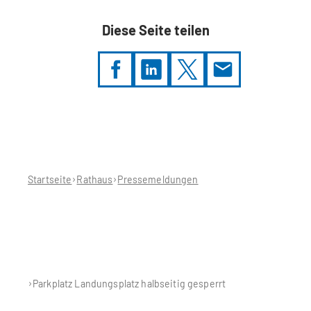
Diese Seite teilen
Sie
befinden
sich
hier:
Startseite
Rathaus
Pressemeldungen
Parkplatz Landungsplatz halbseitig gesperrt