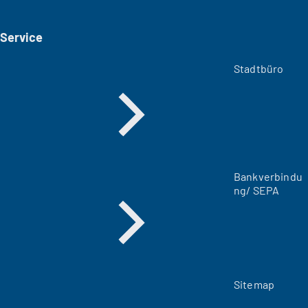
e
i
Service
n
e
m
Stadtbüro
n
e
u
e
n
T
a
Bankverbindu
b
ng/ SEPA
)
Sitemap