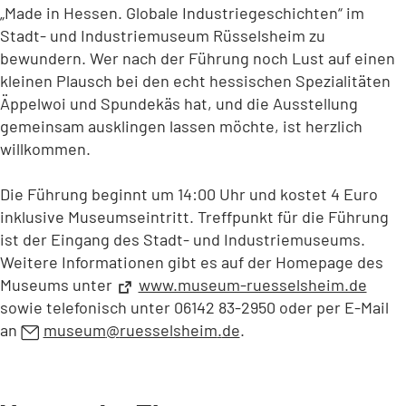
„Made in Hessen. Globale Industriegeschichten“ im
Stadt- und Industriemuseum Rüsselsheim zu
bewundern. Wer nach der Führung noch Lust auf einen
kleinen Plausch bei den echt hessischen Spezialitäten
Äppelwoi und Spundekäs hat, und die Ausstellung
gemeinsam ausklingen lassen möchte, ist herzlich
willkommen.
Die Führung beginnt um 14:00 Uhr und kostet 4 Euro
inklusive Museumseintritt. Treffpunkt für die Führung
ist der Eingang des Stadt- und Industriemuseums.
Weitere Informationen gibt es auf der Homepage des
Museums unter
(Öffnet
www.museum-ruesselsheim.de
in
sowie telefonisch unter 06142 83-2950 oder per E-Mail
einem
an
museum
ruesselsheim
de
.
neuen
Tab)