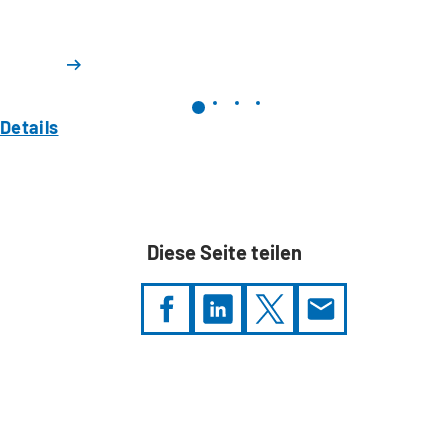
Details
Diese Seite teilen
Sie
befinden
sich