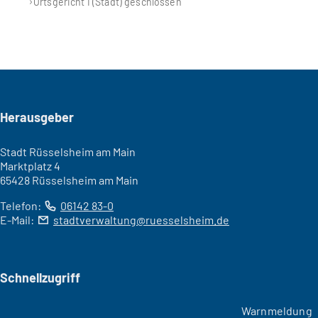
Ortsgericht I (Stadt) geschlossen
Seitenfuß
Herausgeber
Stadt Rüsselsheim am Main
Marktplatz 4
65428 Rüsselsheim am Main
Telefon:
06142 83-0
E-Mail:
stadtverwaltung
ruesselsheim
de
Schnellzugriff
Warnmeldung