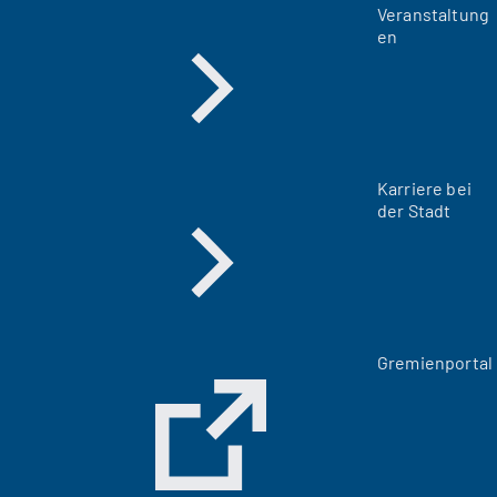
Veranstaltung
en
Karriere bei
der Stadt
(
Gremienportal
Ö
f
f
n
e
t