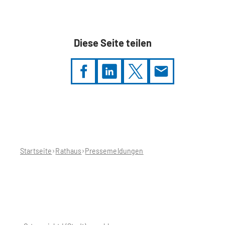
Diese Seite teilen
Sie
befinden
sich
hier:
Startseite
Rathaus
Pressemeldungen