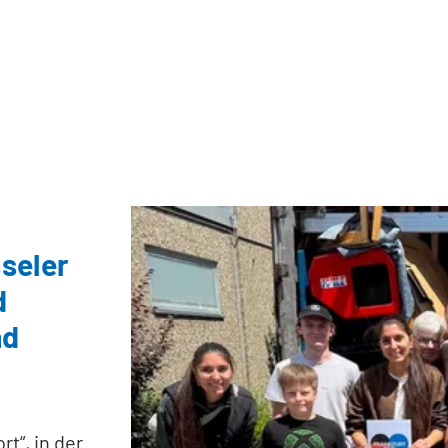
sseler
d
nd
t“, in der