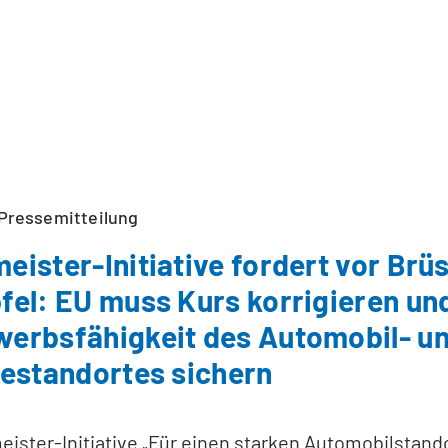
Pressemitteilung
eister-Initiative fordert vor Brü
fel: EU muss Kurs korrigieren un
erbsfähigkeit des Automobil- u
iestandortes sichern
ister-Initiative „Für einen starken Automobilstandor