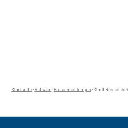
Sie
befinden
sich
hier:
Startseite
Rathaus
Pressemeldungen
Stadt Rüsselshei