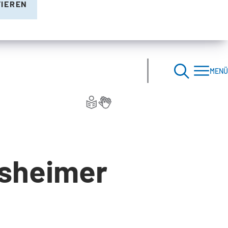
TIEREN
MENÜ
lsheimer