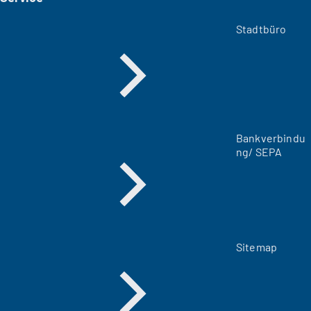
e
m
Stadtbüro
n
e
u
e
n
T
a
Bankverbindu
b
ng/ SEPA
)
Sitemap