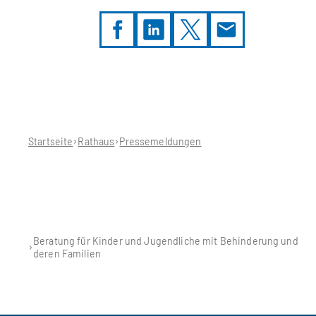
Sie
befinden
sich
hier:
Startseite
Rathaus
Pressemeldungen
Beratung für Kinder und Jugendliche mit Behinderung und
deren Familien