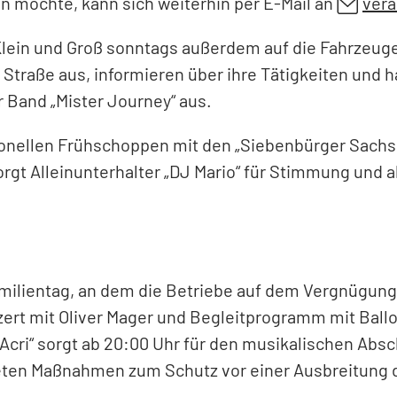
en möchte, kann sich weiterhin per E-Mail an
ver
 Klein und Groß sonntags außerdem auf die Fahrzeug
r Straße aus, informieren über ihre Tätigkeiten und 
r Band „Mister Journey“ aus.
tionellen Frühschoppen mit den „Siebenbürger Sachse
sorgt Alleinunterhalter „DJ Mario“ für Stimmung und 
amilientag, an dem die Betriebe auf dem Vergnügung
rt mit Oliver Mager und Begleitprogramm mit Ballo
D’Acri“ sorgt ab 20:00 Uhr für den musikalischen Ab
ten Maßnahmen zum Schutz vor einer Ausbreitung de