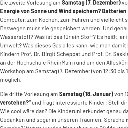
Die zweite Vorlesung am
Samstag (7. Dezember)
von
einem
Energie von Sonne und Wind speichern? Batterien 
neuen
Computer, zum Kochen, zum Fahren und vielleicht sog
Tab)
Deswegen muss sie gespeichert werden. Und genau d
Wasserstoff? Was ist das für ein Stoff? Es heißt, er
Umwelt? Was dieses Gas alles kann, wie man damit E
Kindern Prof. Dr. Birgit Scheppat und Prof. Dr. Sa
an der Hochschule RheinMain rund um den Alleskön
Workshop am Samstag (7. Dezember) von 12:30 bis 1
(Öffnet
in
möglich.
einem
Die dritte Vorlesung am
Samstag (18. Januar)
von 10
neuen
verstehen?“
und fragt interessierte Kinder: Stell d
Tab)
Wie cool wäre das? Die Kinderuni erkundet genau das
Gedanken und sogar in unseren Träumen. Sprache i