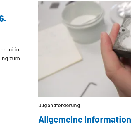
6.
eruni in
sung zum
Jugendförderung
Allgemeine Informatio