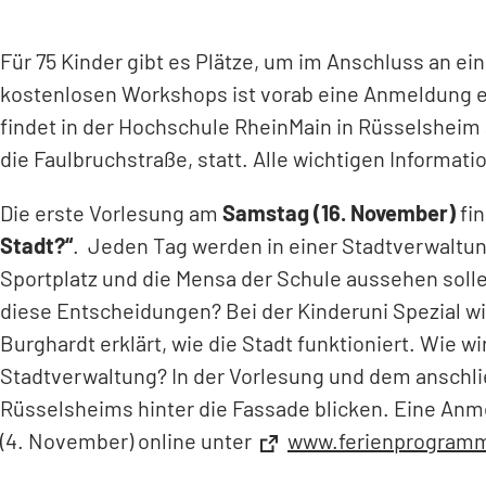
Für 75 Kinder gibt es Plätze, um im Anschluss an e
kostenlosen Workshops ist vorab eine Anmeldung er
findet in der Hochschule RheinMain in Rüsselsheim
die Faulbruchstraße, statt. Alle wichtigen Informati
(Öffnet
in
Die erste Vorlesung am
Samstag (16. November)
fin
einem
Stadt?“
. Jeden Tag werden in einer Stadtverwaltun
neuen
Sportplatz und die Mensa der Schule aussehen sollen
Tab)
diese Entscheidungen? Bei der Kinderuni Spezial w
Burghardt erklärt, wie die Stadt funktioniert. Wie
Stadtverwaltung? In der Vorlesung und dem anschl
Rüsselsheims hinter die Fassade blicken. Eine Anm
(4. November) online unter
(Öffnet
www.ferienprogramm
in