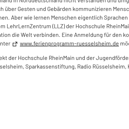
nd in Norddeutschland nicht verstanden und umgek
Auch über Gesten und Gebärden kommunizieren Mensc
nen. Aber wie lernen Menschen eigentlich Sprachen
m LehrLernZentrum (LLZ) der Hochschule RheinMain 
ion die Welt verbinden. Eine Anmeldung für den k
unter
www.ferienprogramm-ruesselsheim.de
mög
jekt der Hochschule RheinMain und der Jugendförde
selsheim, Sparkassenstiftung, Radio Rüsselsheim, 