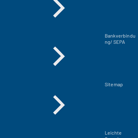
u
e
n
T
a
Bankverbindu
b
ng/ SEPA
)
Sitemap
Leichte