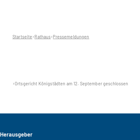
Sie
befinden
sich
hier:
Startseite
Rathaus
Pressemeldungen
Ortsgericht Königstädten am 12. September geschlossen
Seitenfuß
Herausgeber