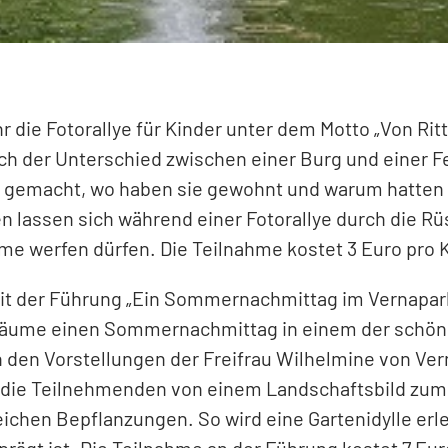
r die Fotorallye für Kinder unter dem Motto „Von Ri
ch der Unterschied zwischen einer Burg und einer F
gemacht, wo haben sie gewohnt und warum hatten si
 lassen sich während einer Fotorallye durch die Rü
me werfen dürfen. Die Teilnahme kostet 3 Euro pro 
mit der Führung „Ein Sommernachmittag im Vernapark
 Bäume einen Sommernachmittag in einem der schöns
den Vorstellungen der Freifrau Wilhelmine von Vern
ie Teilnehmenden von einem Landschaftsbild zum n
eichen Bepflanzungen. So wird eine Gartenidylle erl
ägt ist. Die Teilnahme an der Führung kostet 7 Eur