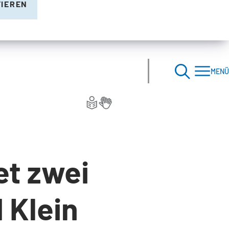
TIEREN
MENÜ
et zwei
 Klein