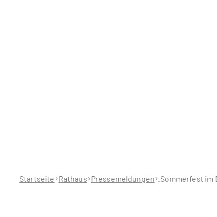
Sie
befinden
sich
hier:
Startseite
Rathaus
Pressemeldungen
„Sommerfest im B