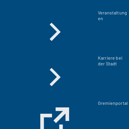
Veranstaltung
en
Karriere bei
der Stadt
(
Gremienportal
Ö
f
f
n