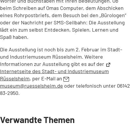
Wörter und Buchstaben mit ihren Bedeutungen. Ob
beim Schreiben auf Omas Computer, dem Abschicken
eines Rohrpostbriefs, dem Besuch bei den „Bürologen“
oder der Nachricht per SMS-Seilbahn: Die Ausstellung
lädt ein zum selbst Entdecken, Spielen, Lernen und
Spaß haben.
Die Ausstellung ist noch bis zum 2. Februar im Stadt-
und Industriemuseum Rüsselsheim. Weitere
Informationen zur Ausstellung gibt es auf der
Internetseite des Stadt- und Industriemuseum
Rüsselsheim
(Öffnet
, per E-Mail an
in
museum
ruesselsheim
de
oder telefonisch unter 06142
einem
83-2950.
neuen
Tab)
Verwandte Themen