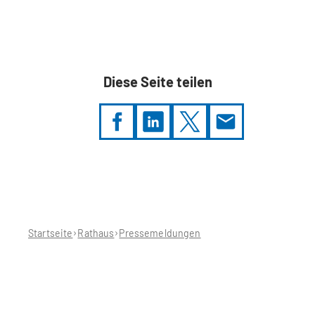
Diese Seite teilen
Sie
befinden
sich
hier:
Startseite
Rathaus
Pressemeldungen