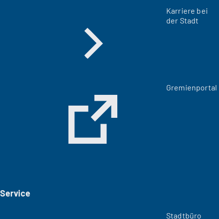
Karriere bei
der Stadt
(
Gremienportal
Ö
f
f
n
e
t
i
n
e
i
Service
n
e
m
Stadtbüro