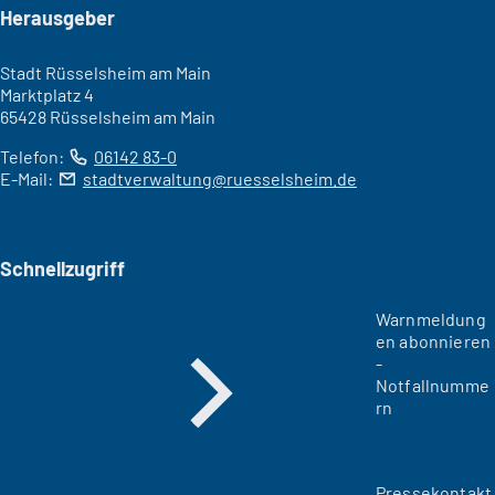
Seitenfuß
Herausgeber
Stadt Rüsselsheim am Main
Marktplatz 4
65428 Rüsselsheim am Main
Telefon:
06142 83-0
E-Mail:
stadtverwaltung
ruesselsheim
de
Schnellzugriff
Warnmeldung
en abonnieren
-
Notfallnumme
rn
Pressekontakt