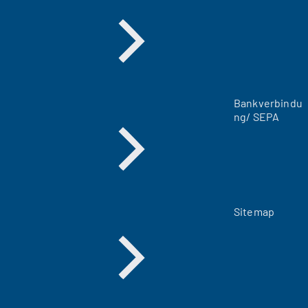
n
e
u
e
n
T
a
Bankverbindu
b
ng/ SEPA
)
Sitemap