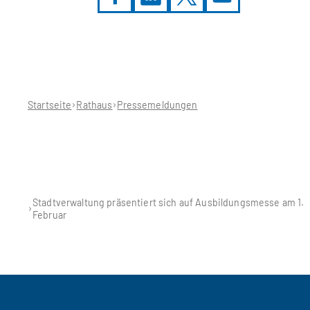
Sie
befinden
sich
hier:
Startseite
Rathaus
Pressemeldungen
Stadtverwaltung präsentiert sich auf Ausbildungsmesse am 1.
Februar