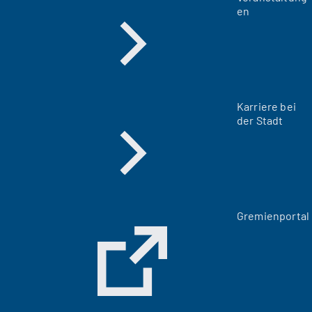
en
Karriere bei
der Stadt
(
Gremienportal
Ö
f
f
n
e
t