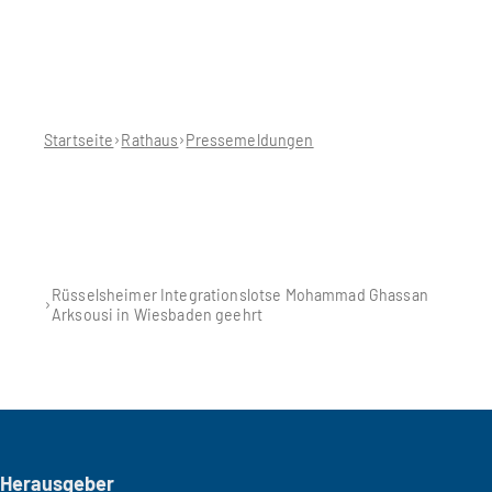
Sie
befinden
sich
hier:
Startseite
Rathaus
Pressemeldungen
Rüsselsheimer Integrationslotse Mohammad Ghassan
Arksousi in Wiesbaden geehrt
Seitenfuß
Herausgeber