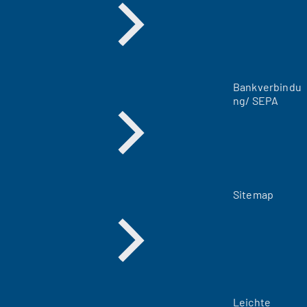
e
u
e
n
T
a
Bankverbindu
b
ng/ SEPA
)
Sitemap
Leichte