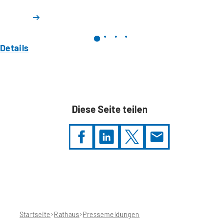
Details
Diese Seite teilen
Sie
befinden
sich
hier:
Startseite
Rathaus
Pressemeldungen