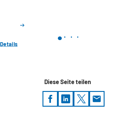
Details
Diese Seite teilen
Sie
befinden