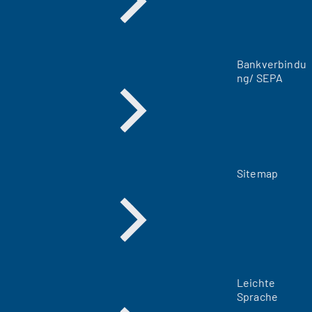
e
n
T
a
Bankverbindu
b
ng/ SEPA
)
Sitemap
Leichte
Sprache