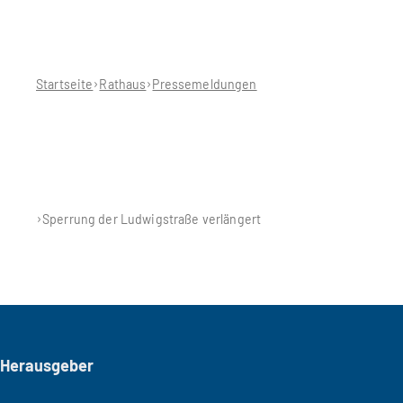
Sie
befinden
sich
hier:
Startseite
Rathaus
Pressemeldungen
Sperrung der Ludwigstraße verlängert
Seitenfuß
Herausgeber