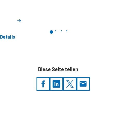
Details
Diese Seite teilen
Sie
befinden