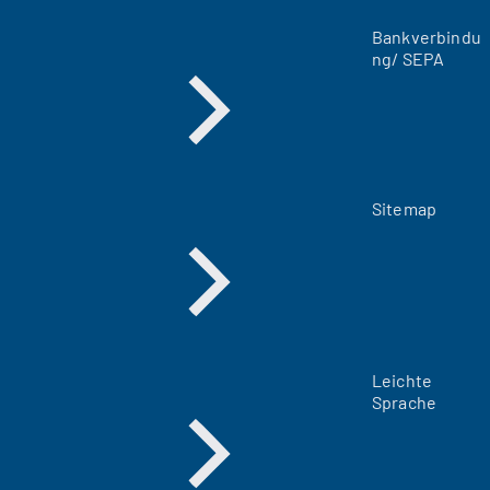
a
Bankverbindu
b
ng/ SEPA
)
Sitemap
Leichte
Sprache