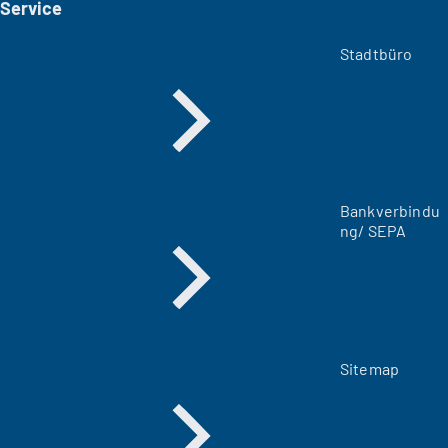
Service
n
e
m
Stadtbüro
n
e
u
e
n
T
a
Bankverbindu
b
ng/ SEPA
)
Sitemap