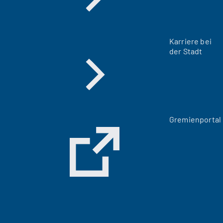
Karriere bei
der Stadt
(
Gremienportal
Ö
f
f
n
e
t
i
n
e
i