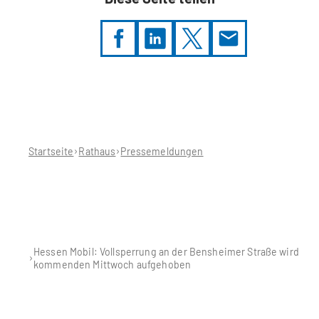
Sie
befinden
sich
hier:
Startseite
Rathaus
Pressemeldungen
Hessen Mobil: Vollsperrung an der Bensheimer Straße wird
kommenden Mittwoch aufgehoben